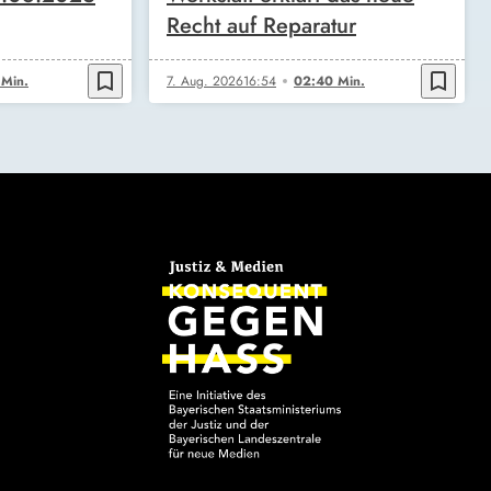
Recht auf Reparatur
bookmark_border
bookmark_border
 Min.
7. Aug. 2026
16:54
02:40 Min.