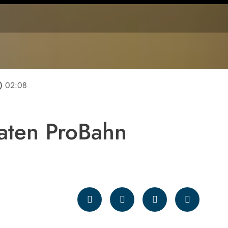
tline
02:08
aten ProBahn