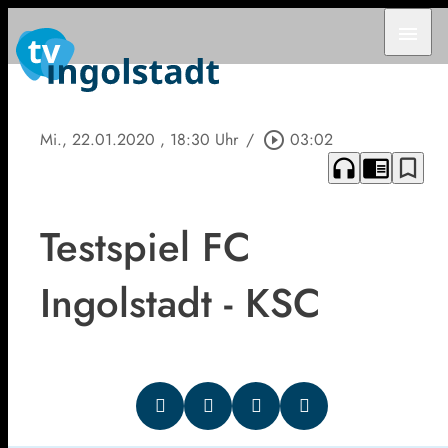
menu
Mi., 22.01.2020
, 18:30 Uhr
/
play_circle_outline
03:02
headphones
chrome_reader_mode
bookmark_border
Testspiel FC
Ingolstadt - KSC