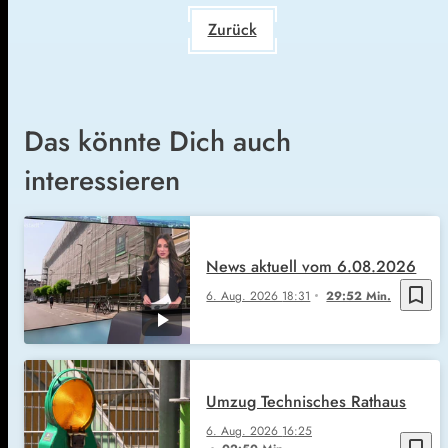
Zurück
Das könnte Dich auch
interessieren
News aktuell vom 6.08.2026
bookmark_border
6. Aug. 2026
18:31
29:52 Min.
Umzug Technisches Rathaus
6. Aug. 2026
16:25
bookmark_border