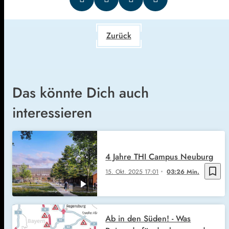
Zurück
Das könnte Dich auch
interessieren
4 Jahre THI Campus Neuburg
bookmark_border
15. Okt. 2025
17:01
03:26 Min.
Ab in den Süden! - Was