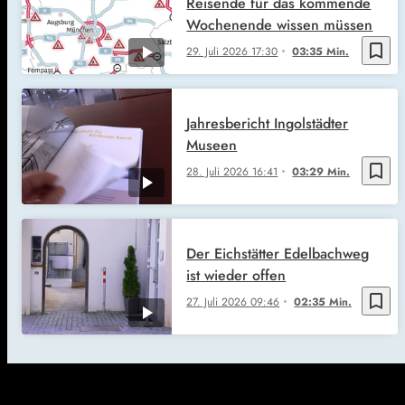
Reisende für das kommende
Wochenende wissen müssen
bookmark_border
29. Juli 2026
17:30
03:35 Min.
Jahresbericht Ingolstädter
Museen
bookmark_border
28. Juli 2026
16:41
03:29 Min.
Der Eichstätter Edelbachweg
ist wieder offen
bookmark_border
27. Juli 2026
09:46
02:35 Min.