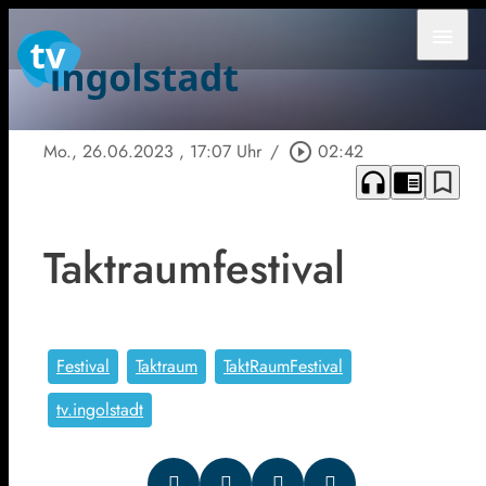
menu
Mo., 26.06.2023
, 17:07 Uhr
/
play_circle_outline
02:42
headphones
chrome_reader_mode
bookmark_border
Taktraumfestival
Festival
Taktraum
TaktRaumFestival
tv.ingolstadt