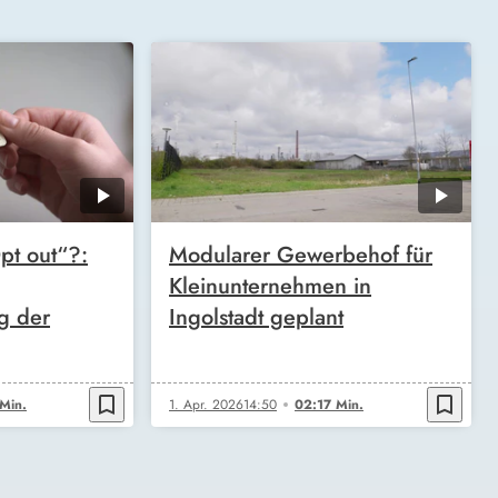
pt out“?:
Modularer Gewerbehof für
Kleinunternehmen in
ag der
Ingolstadt geplant
bookmark_border
bookmark_border
Min.
1. Apr. 2026
14:50
02:17 Min.