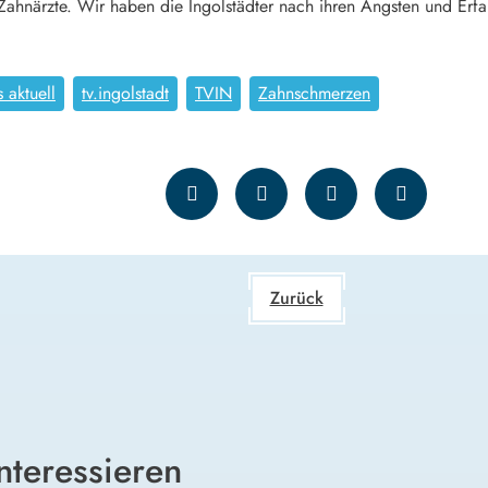
Zahnärzte. Wir haben die Ingolstädter nach ihren Ängsten und Erf
 aktuell
tv.ingolstadt
TVIN
Zahnschmerzen
Zurück
nteressieren