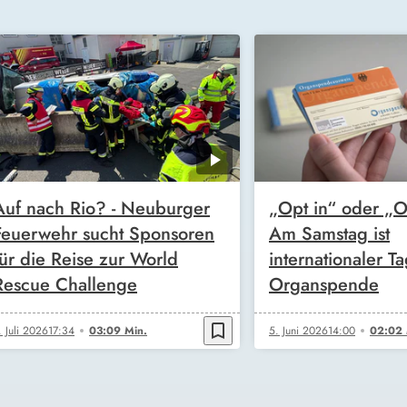
Auf nach Rio? - Neuburger
„Opt in“ oder „O
Feuerwehr sucht Sponsoren
Am Samstag ist
für die Reise zur World
internationaler T
Rescue Challenge
Organspende
bookmark_border
. Juli 2026
17:34
03:09 Min.
5. Juni 2026
14:00
02:02 