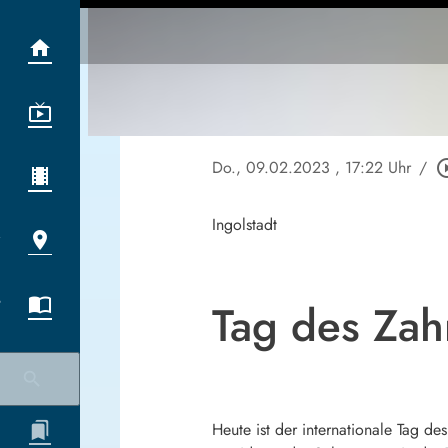
Do., 09.02.2023
, 17:22 Uhr
/
play_circl
Ingolstadt
Tag des Za
Heute ist der internationale Tag d