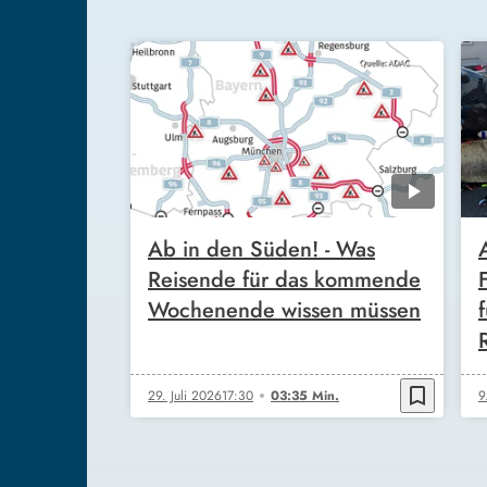
Ab in den Süden! - Was
Reisende für das kommende
Wochenende wissen müssen
bookmark_border
29. Juli 2026
17:30
03:35 Min.
9