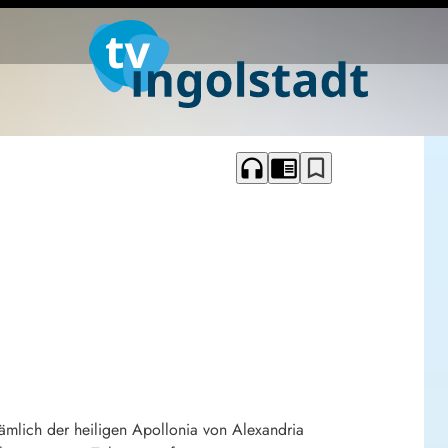
headphones
chrome_reader_mode
bookmark_border
nämlich der heiligen Apollonia von Alexandria