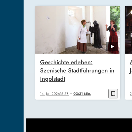
Geschichte erleben:
Szenische Stadtführungen in
Ingolstadt
bookmark_border
14. Juli 2026
16:58
03:31 Min.
2