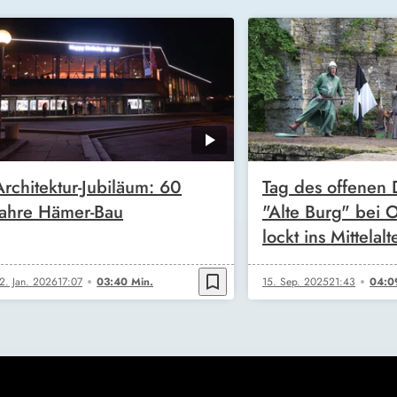
Architektur-Jubiläum: 60
Tag des offenen 
Jahre Hämer-Bau
"Alte Burg" bei 
lockt ins Mittelalt
bookmark_border
2. Jan. 2026
17:07
03:40 Min.
15. Sep. 2025
21:43
04:0