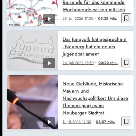
Reisende für das kommende
Wochenende wissen müssen
bookmark_border
29. Juli 2026
17:30
03:35 Min.
Das Jungvolk hat gesprochen!
- Neuburg hat ein neues
Jugendparlament
bookmark_border
24. Juli 2026
17:30
03:22 Min.
Neue Gebäude, Historische
Mauern und
Nachwuchspolitiker: Um diese
Themen ging es im
Neuburger Stadtrat
bookmark_border
1. Juli 2026
19:00
03:07 Min.