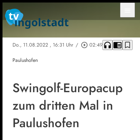
menu
headphones
chrome_reader_mode
bookmark_border
Do., 11.08.2022
, 16:31 Uhr
/
play_circle_outline
02:49
Paulushofen
Swingolf-Europacup
zum dritten Mal in
Paulushofen