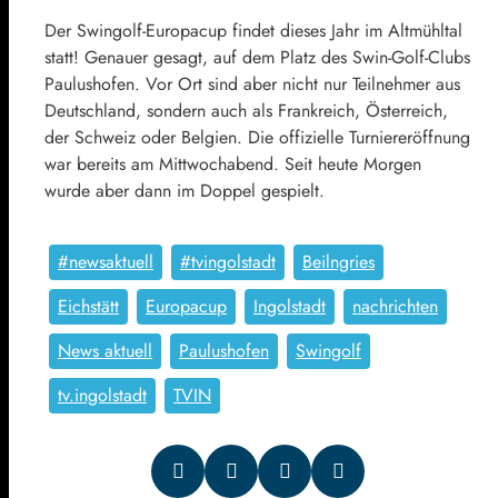
Der Swingolf-Europacup findet dieses Jahr im Altmühltal
statt! Genauer gesagt, auf dem Platz des Swin-Golf-Clubs
Paulushofen. Vor Ort sind aber nicht nur Teilnehmer aus
Deutschland, sondern auch als Frankreich, Österreich,
der Schweiz oder Belgien. Die offizielle Turniereröffnung
war bereits am Mittwochabend. Seit heute Morgen
wurde aber dann im Doppel gespielt.
#newsaktuell
#tvingolstadt
Beilngries
Eichstätt
Europacup
Ingolstadt
nachrichten
News aktuell
Paulushofen
Swingolf
tv.ingolstadt
TVIN