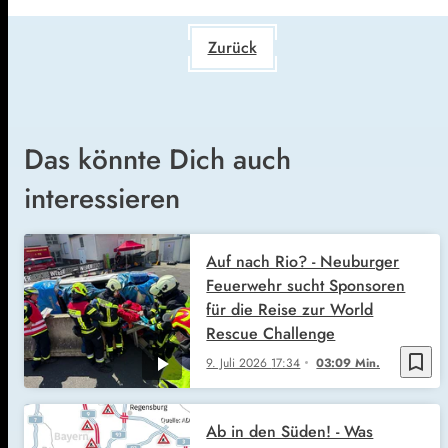
Zurück
Das könnte Dich auch
interessieren
Auf nach Rio? - Neuburger
Feuerwehr sucht Sponsoren
für die Reise zur World
Rescue Challenge
bookmark_border
9. Juli 2026
17:34
03:09 Min.
Ab in den Süden! - Was