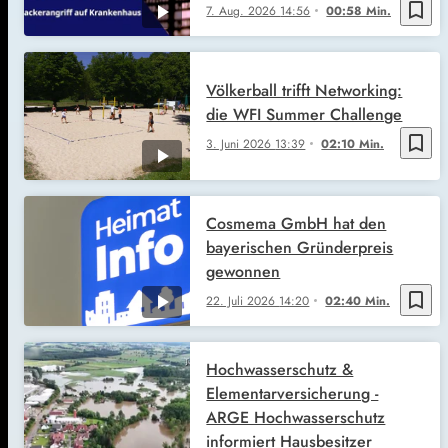
bookmark_border
7. Aug. 2026
14:56
00:58 Min.
Völkerball trifft Networking:
die WFI Summer Challenge
bookmark_border
3. Juni 2026
13:39
02:10 Min.
Cosmema GmbH hat den
bayerischen Gründerpreis
gewonnen
bookmark_border
22. Juli 2026
14:20
02:40 Min.
Hochwasserschutz &
Elementarversicherung -
ARGE Hochwasserschutz
informiert Hausbesitzer