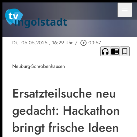
menu
Di., 06.05.2025
, 16:29 Uhr
/
play_circle_outline
03:57
headphones
chrome_reader_mode
bookmark_border
Neuburg-Schrobenhausen
Ersatzteilsuche neu
gedacht: Hackathon
bringt frische Ideen