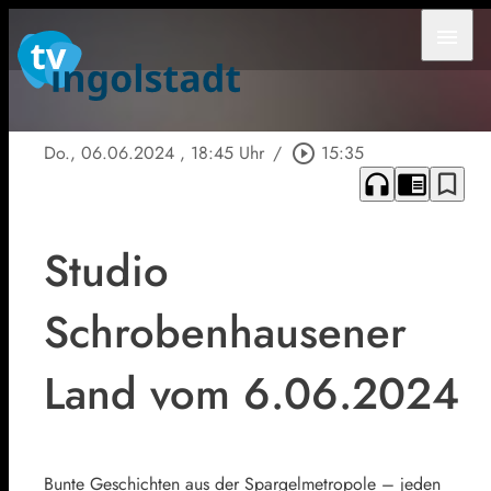
menu
Do., 06.06.2024
, 18:45 Uhr
/
play_circle_outline
15:35
headphones
chrome_reader_mode
bookmark_border
Studio
Schrobenhausener
Land vom 6.06.2024
Bunte Geschichten aus der Spargelmetropole – jeden