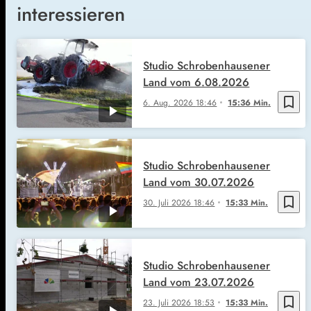
interessieren
Studio Schrobenhausener
Land vom 6.08.2026
bookmark_border
6. Aug. 2026
18:46
15:36 Min.
Studio Schrobenhausener
Land vom 30.07.2026
bookmark_border
30. Juli 2026
18:46
15:33 Min.
Studio Schrobenhausener
Land vom 23.07.2026
bookmark_border
23. Juli 2026
18:53
15:33 Min.