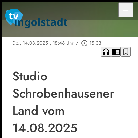
menu
Do., 14.08.2025
, 18:46 Uhr
/
play_circle_outline
15:33
headphones
chrome_reader_mode
bookmark_border
Studio
Schrobenhausener
Land vom
14.08.2025