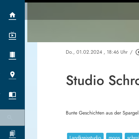
Do., 01.02.2024
, 18:46 Uhr
/
play_circl
Studio Sch
Bunte Geschichten aus der Sparge
Landkreisstudio
moos
schr