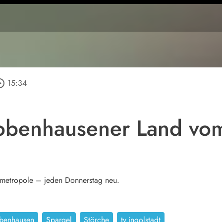
e_outline
15:34
robenhausener Land vo
lmetropole – jeden Donnerstag neu.
obenhausen
Spargel
Störche
tv.ingolstadt