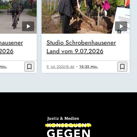
hausener
Studio Schrobenhausener
.2026
Land vom 9.07.2026
bookmark_border
bookmark_border
Min.
9. Juli 2026
18:46
15:32 Min.