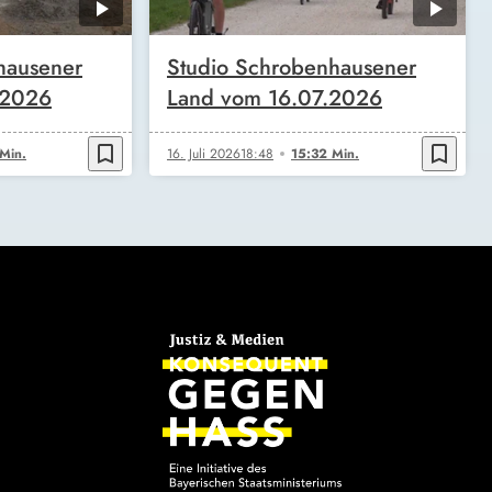
hausener
Studio Schrobenhausener
.2026
Land vom 16.07.2026
bookmark_border
bookmark_border
Min.
16. Juli 2026
18:48
15:32 Min.