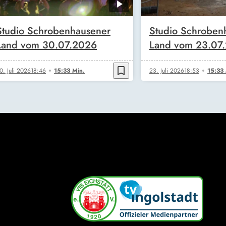
Studio Schrobenhausener
Studio Schroben
Land vom 30.07.2026
Land vom 23.07
bookmark_border
0. Juli 2026
18:46
15:33 Min.
23. Juli 2026
18:53
15:33 