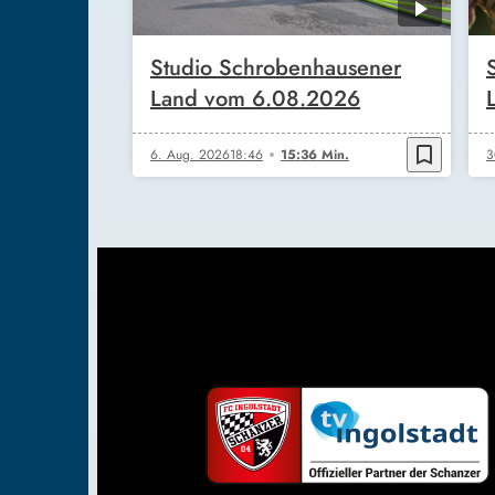
Studio Schrobenhausener
Land vom 6.08.2026
bookmark_border
6. Aug. 2026
18:46
15:36 Min.
3