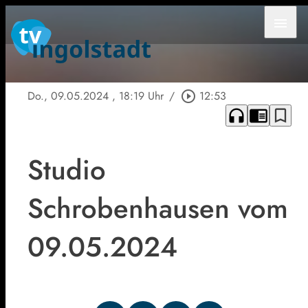
menu
Do., 09.05.2024
, 18:19 Uhr
/
play_circle_outline
12:53
headphones
chrome_reader_mode
bookmark_border
Studio
Schrobenhausen vom
09.05.2024