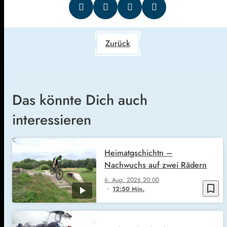
Zurück
Das könnte Dich auch
interessieren
Heimatgschichtn –
Nachwuchs auf zwei Rädern
6. Aug. 2026
20:00
bookmark_border
12:50 Min.