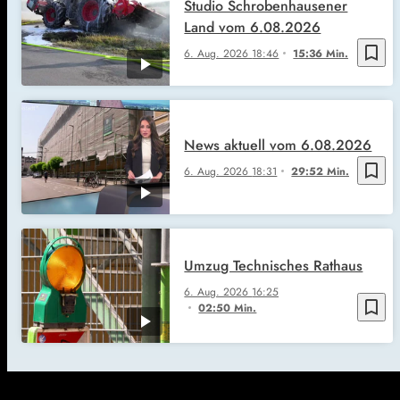
Studio Schrobenhausener
Land vom 6.08.2026
bookmark_border
6. Aug. 2026
18:46
15:36 Min.
News aktuell vom 6.08.2026
bookmark_border
6. Aug. 2026
18:31
29:52 Min.
Umzug Technisches Rathaus
6. Aug. 2026
16:25
bookmark_border
02:50 Min.