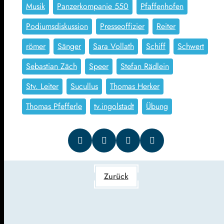
Musik
Panzerkompanie 550
Pfaffenhofen
Podiumsdiskussion
Presseoffizier
Reiter
römer
Sänger
Sara Vollath
Schiff
Schwert
Sebastian Zäch
Speer
Stefan Rädlein
Stv. Leiter
Sucullus
Thomas Herker
Thomas Pfefferle
tv.ingolstadt
Übung
Zurück