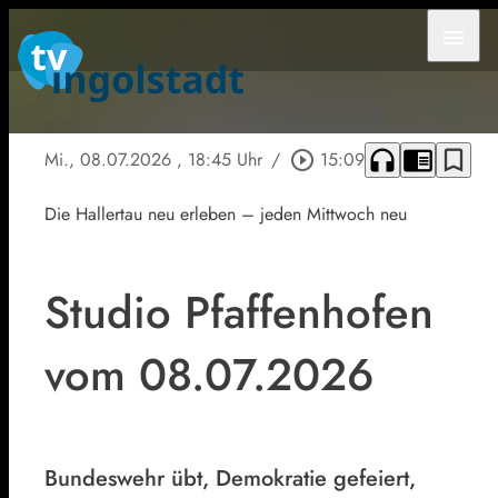
menu
headphones
chrome_reader_mode
bookmark_border
Mi., 08.07.2026
, 18:45 Uhr
/
play_circle_outline
15:09
Die Hallertau neu erleben – jeden Mittwoch neu
Studio Pfaffenhofen
vom 08.07.2026
Bundeswehr übt, Demokratie gefeiert,