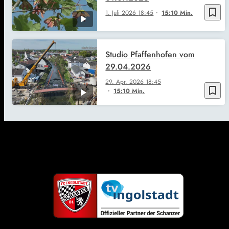
bookmark_border
1. Juli 2026
18:45
15:10 Min.
Studio Pfaffenhofen vom
29.04.2026
29. Apr. 2026
18:45
bookmark_border
15:10 Min.