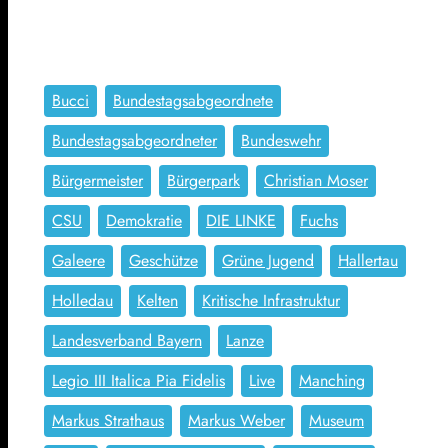
Bucci
Bundestagsabgeordnete
Bundestagsabgeordneter
Bundeswehr
Bürgermeister
Bürgerpark
Christian Moser
CSU
Demokratie
DIE LINKE
Fuchs
Galeere
Geschütze
Grüne Jugend
Hallertau
Holledau
Kelten
Kritische Infrastruktur
Landesverband Bayern
Lanze
Legio III Italica Pia Fidelis
Live
Manching
Markus Strathaus
Markus Weber
Museum