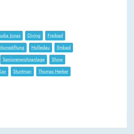
udia Jonas
Diving
Freibad
tionsstiftung
Holledau
Ilmbad
Seniorenwohnanlage
Show
Kay
Stuntman
Thomas Herker