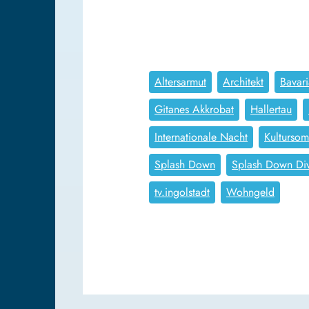
Altersarmut
Architekt
Bavar
Gitanes Akkrobat
Hallertau
Internationale Nacht
Kulturso
Splash Down
Splash Down Di
tv.ingolstadt
Wohngeld