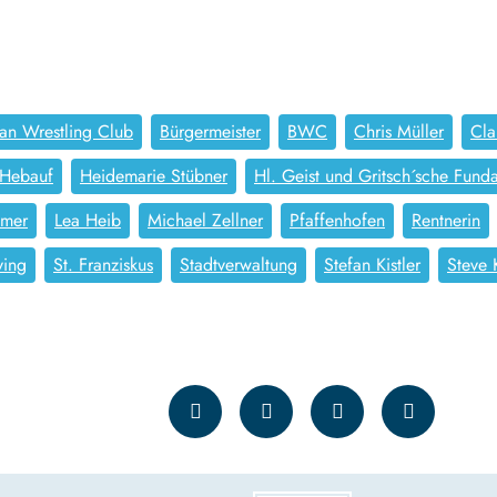
ian Wrestling Club
Bürgermeister
BWC
Chris Müller
Cla
Hebauf
Heidemarie Stübner
Hl. Geist und Gritsch´sche Funda
mmer
Lea Heib
Michael Zellner
Pfaffenhofen
Rentnerin
ving
St. Franziskus
Stadtverwaltung
Stefan Kistler
Steve 