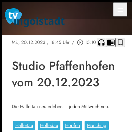
menu
headphones
chrome_reader_mode
bookmark_border
Mi., 20.12.2023
, 18:45 Uhr
/
play_circle_outline
15:10
Studio Pfaffenhofen
vom 20.12.2023
Die Hallertau neu erleben – jeden Mittwoch neu.
Hallertau
Holledau
Hopfen
Manching