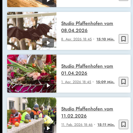
Studio Pfaffenhofen vom
08.04.2026
bookmark_border
8. Apr. 2026
18:45
15:10 Min.
Studio Pfaffenhofen vom
01.04.2026
bookmark_border
1. Apr. 2026
18:45
15:09 Min.
Studio Pfaffenhofen vom
11.02.2026
bookmark_border
11. Feb. 2026
18:46
15:11 Min.