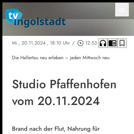
menu
headphones
chrome_reader_mode
bookmark_border
Mi., 20.11.2024
, 18:10 Uhr
/
play_circle_outline
12:53
Die Hallertau neu erleben – jeden Mittwoch neu
Studio Pfaffenhofen
vom 20.11.2024
Brand nach der Flut, Nahrung für