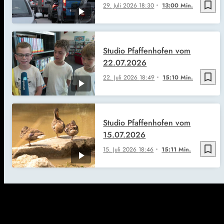
bookmark_border
29. Juli 2026
18:30
13:00 Min.
Studio Pfaffenhofen vom
22.07.2026
bookmark_border
22. Juli 2026
18:49
15:10 Min.
Studio Pfaffenhofen vom
15.07.2026
bookmark_border
15. Juli 2026
18:46
15:11 Min.