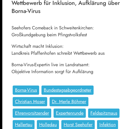
Wettbewerb für Inklusion, Aufklärung über
Borna-Virus
Seehofers Comeback in Schweitenkirchen:
Großkundgebung beim Pfingstvolksfest
Wirtschaft macht Inklusion:
Landkreis Pfaffenhofen schreibt Wettbewerb aus
Borna-Virus-Expertin live im Landratsamt:
Objektive Information sorgt für Aufklärung
Borna-Virus
Bundestagsabgeordneter
Christian Moser
Dr. Merle Böhmer
Ehrenvorsitzender
Expertenrunde
Feldspitzmaus
Hallertau
Holledau
Horst Seehofer
Infektion