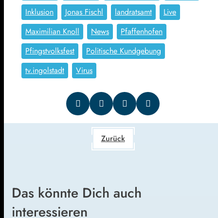
Inklusion
Jonas Fischl
landratsamt
Live
Maximilian Knoll
News
Pfaffenhofen
Pfingstvolksfest
Politische Kundgebung
tv.ingolstadt
Virus
Zurück
Das könnte Dich auch
interessieren