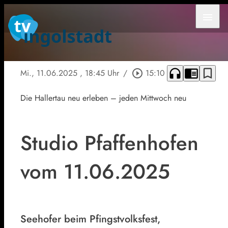
menu
headphones
chrome_reader_mode
bookmark_border
Mi., 11.06.2025
, 18:45 Uhr
/
play_circle_outline
15:10
Die Hallertau neu erleben – jeden Mittwoch neu
Studio Pfaffenhofen
vom 11.06.2025
Seehofer beim Pfingstvolksfest,