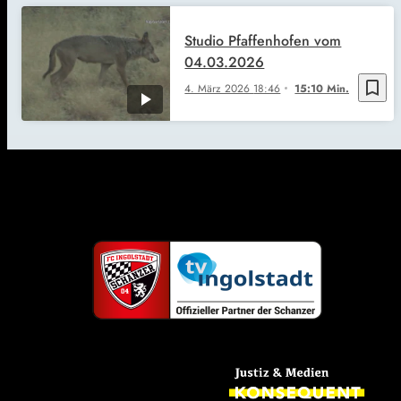
Studio Pfaffenhofen vom
04.03.2026
bookmark_border
4. März 2026
18:46
15:10 Min.