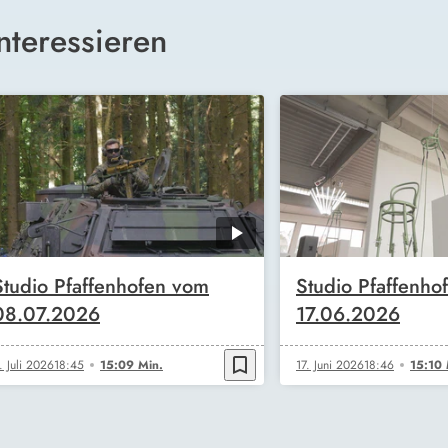
nteressieren
Studio Pfaffenhofen vom
Studio Pfaffenho
08.07.2026
17.06.2026
bookmark_border
. Juli 2026
18:45
15:09 Min.
17. Juni 2026
18:46
15:10 