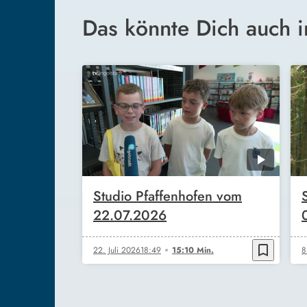
Das könnte Dich auch i
Studio Pfaffenhofen vom
22.07.2026
bookmark_border
22. Juli 2026
18:49
15:10 Min.
8