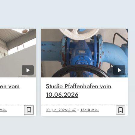
fen vom
Studio Pfaffenhofen vom
10.06.2026
bookmark_border
bookmark_border
Min.
10. Juni 2026
18:47
15:10 Min.