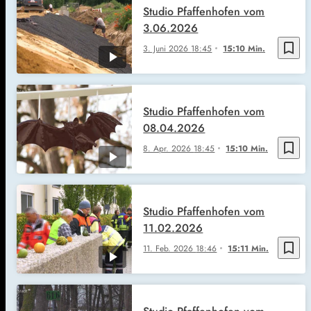
Studio Pfaffenhofen vom
3.06.2026
bookmark_border
3. Juni 2026
18:45
15:10 Min.
Studio Pfaffenhofen vom
08.04.2026
bookmark_border
8. Apr. 2026
18:45
15:10 Min.
Studio Pfaffenhofen vom
11.02.2026
bookmark_border
11. Feb. 2026
18:46
15:11 Min.