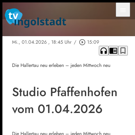
menu
Mi., 01.04.2026
, 18:45 Uhr
/
play_circle_outline
15:09
headphones
chrome_reader_mode
bookmark_border
Die Hallertau neu erleben – jeden Mittwoch neu
Studio Pfaffenhofen
vom 01.04.2026
Die Hallertau neu erleben – jeden Mittwoch neu.