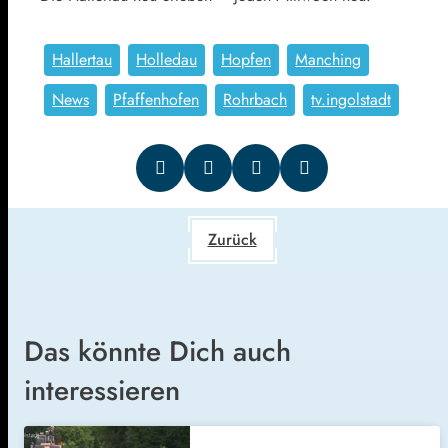
Hallertau
Holledau
Hopfen
Manching
News
Pfaffenhofen
Rohrbach
tv.ingolstadt
Zurück
Das könnte Dich auch
interessieren