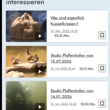
interessieren
Was sind eigentlich
Kuppelkrippen?
15. Dez. 2025
14:55
bookmark_border
02:31 Min.
Studio Pfaffenhofen vom
15.07.2026
bookmark_border
15. Juli 2026
18:46
15:11 Min.
Studio Pfaffenhofen vom
14.01.2026
bookmark_border
14. Jan. 2026
15:52
12:53 Min.