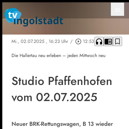
menu
headphones
chrome_reader_mode
bookmark_border
Mi., 02.07.2025
, 16:23 Uhr
/
play_circle_outline
12:53
Die Hallertau neu erleben – jeden Mittwoch neu
Studio Pfaffenhofen
vom 02.07.2025
Neuer BRK-Rettungswagen, B 13 wieder