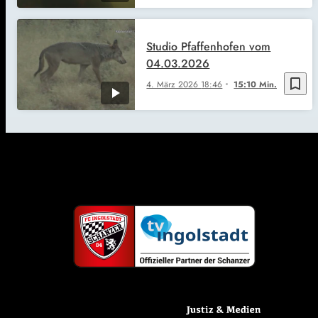
Studio Pfaffenhofen vom
04.03.2026
bookmark_border
4. März 2026
18:46
15:10 Min.