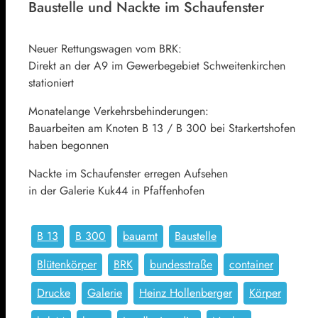
Baustelle und Nackte im Schaufenster
Neuer Rettungswagen vom BRK:
Direkt an der A9 im Gewerbegebiet Schweitenkirchen
stationiert
Monatelange Verkehrsbehinderungen:
Bauarbeiten am Knoten B 13 / B 300 bei Starkertshofen
haben begonnen
Nackte im Schaufenster erregen Aufsehen
in der Galerie Kuk44 in Pfaffenhofen
B 13
B 300
bauamt
Baustelle
Blütenkörper
BRK
bundesstraße
container
Drucke
Galerie
Heinz Hollenberger
Körper