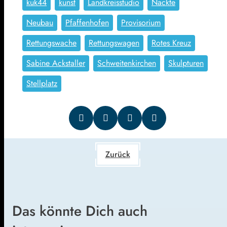
kuk44
kunst
Landkreisstudio
Nackte
Neubau
Pfaffenhofen
Provisorium
Rettungswache
Rettungswagen
Rotes Kreuz
Sabine Ackstaller
Schweitenkirchen
Skulpturen
Stellplatz
Zurück
Das könnte Dich auch