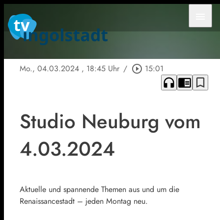
menu
Mo., 04.03.2024
, 18:45 Uhr
/
play_circle_outline
15:01
headphones
chrome_reader_mode
bookmark_border
Studio Neuburg vom
4.03.2024
Aktuelle und spannende Themen aus und um die
Renaissancestadt – jeden Montag neu.