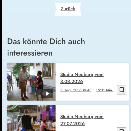
Zurück
Das könnte Dich auch
interessieren
Studio Neuburg vom
3.08.2026
bookmark_border
3. Aug. 2026
18:45
15:11 Min.
Studio Neuburg vom
27.07.2026