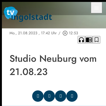
menu
Mo., 21.08.2023
, 17:42 Uhr
/
play_circle_outline
12:53
headphones
chrome_reader_mode
bookmark_border
Studio Neuburg vom
21.08.23