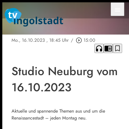
menu
Mo., 16.10.2023
, 18:45 Uhr
/
play_circle_outline
15:00
headphones
chrome_reader_mode
bookmark_border
Studio Neuburg vom
16.10.2023
Aktuelle und spannende Themen aus und um die
Renaissancestadt – jeden Montag neu.