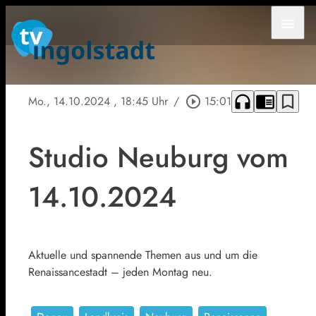
menu
headphones
chrome_reader_mode
bookmark_border
Mo., 14.10.2024
, 18:45 Uhr
/
play_circle_outline
15:01
Studio Neuburg vom
14.10.2024
Aktuelle und spannende Themen aus und um die
Renaissancestadt – jeden Montag neu.