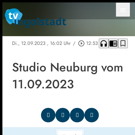
menu
headphones
chrome_reader_mode
bookmark_border
Di., 12.09.2023
, 16:02 Uhr
/
play_circle_outline
12:53
Studio Neuburg vom
11.09.2023