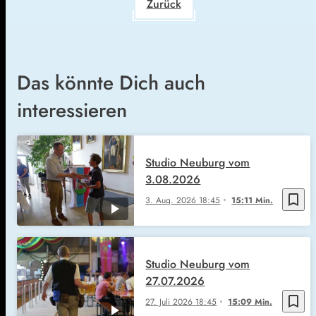
Zurück
Das könnte Dich auch
interessieren
Studio Neuburg vom
3.08.2026
bookmark_border
3. Aug. 2026
18:45
15:11 Min.
Studio Neuburg vom
27.07.2026
bookmark_border
27. Juli 2026
18:45
15:09 Min.