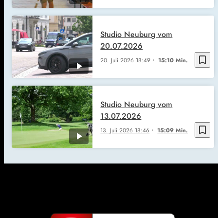
Studio Neuburg vom
20.07.2026
bookmark_border
20. Juli 2026
18:49
15:10 Min.
Studio Neuburg vom
13.07.2026
bookmark_border
13. Juli 2026
18:46
15:09 Min.