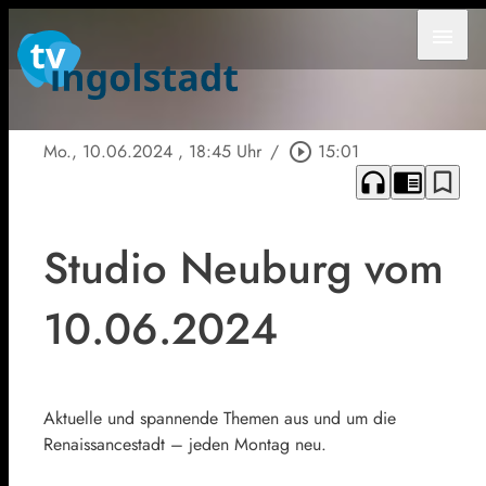
menu
Mo., 10.06.2024
, 18:45 Uhr
/
play_circle_outline
15:01
headphones
chrome_reader_mode
bookmark_border
Studio Neuburg vom
10.06.2024
Aktuelle und spannende Themen aus und um die
Renaissancestadt – jeden Montag neu.