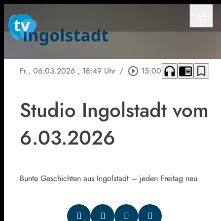
menu
headphones
chrome_reader_mode
bookmark_border
Fr., 06.03.2026
, 18:49 Uhr
/
play_circle_outline
15:00
Studio Ingolstadt vom
6.03.2026
Bunte Geschichten aus Ingolstadt – jeden Freitag neu