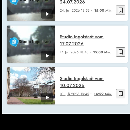
24.07.2026
bookmark_border
24. Juli 2026
18:53
15:00 Min.
Studio Ingolstadt vom
17.07.2026
bookmark_border
17. Juli 2026
18:48
15:00 Min.
Studio Ingolstadt vom
10.07.2026
bookmark_border
10. Juli 2026
18:45
14:59 Min.