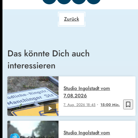
Zurück
Das könnte Dich auch
interessieren
Studio Ingolstadt vom
7.08.2026
bookmark_border
7. Aug. 2026
18:45
15:00 Min.
Studio Ingolstadt vom