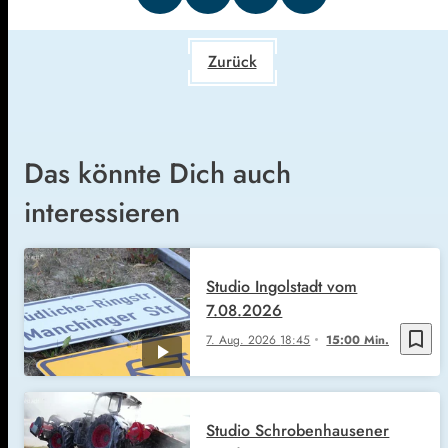
Zurück
Das könnte Dich auch
interessieren
Studio Ingolstadt vom
7.08.2026
bookmark_border
7. Aug. 2026
18:45
15:00 Min.
Studio Schrobenhausener