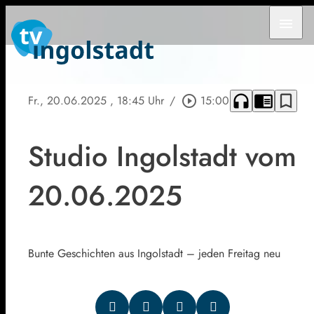
menu
headphones
chrome_reader_mode
bookmark_border
Fr., 20.06.2025
, 18:45 Uhr
/
play_circle_outline
15:00
Studio Ingolstadt vom
20.06.2025
Bunte Geschichten aus Ingolstadt – jeden Freitag neu