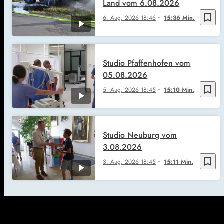
Land vom 6.08.2026
bookmark_border
6. Aug. 2026
18:46
15:36 Min.
Studio Pfaffenhofen vom
05.08.2026
bookmark_border
5. Aug. 2026
18:45
15:10 Min.
Studio Neuburg vom
3.08.2026
bookmark_border
3. Aug. 2026
18:45
15:11 Min.