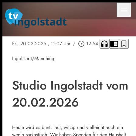
menu
headphones
chrome_reader_mode
bookmark_border
Fr., 20.02.2026
, 11:07 Uhr
/
play_circle_outline
12:54
Ingolstadt/Manching
Studio Ingolstadt vom
20.02.2026
Heute wird es bunt, laut, witzig und vielleicht auch ein
wenig sarkastisch. Wir haben Spenden für den Haushalt