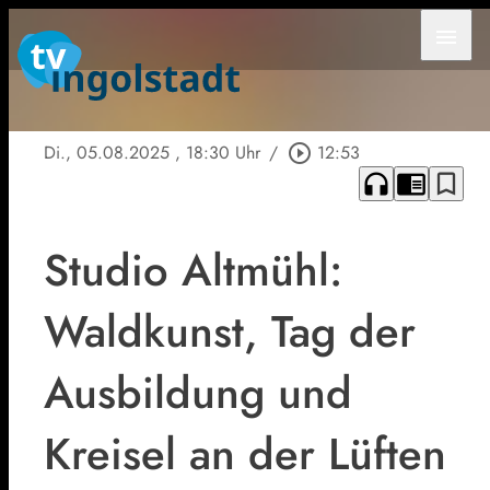
menu
Di., 05.08.2025
, 18:30 Uhr
/
play_circle_outline
12:53
headphones
chrome_reader_mode
bookmark_border
Studio Altmühl:
Waldkunst, Tag der
Ausbildung und
Kreisel an der Lüften