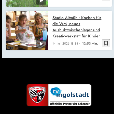
Studio Altmühl: Kochen für
die WM, neues
Aushubzwischenlager und
Kreativwerkstatt für Kinder
bookmark_border
14. Juli 2026
18:34
12:53 Min.