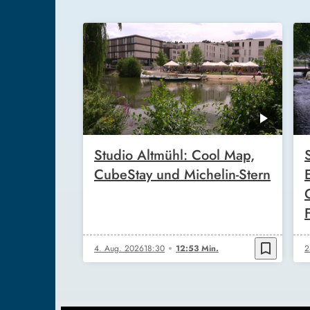
Studio Altmühl: Cool Map,
CubeStay und Michelin-Stern
bookmark_border
4. Aug. 2026
18:30
12:53 Min.
2