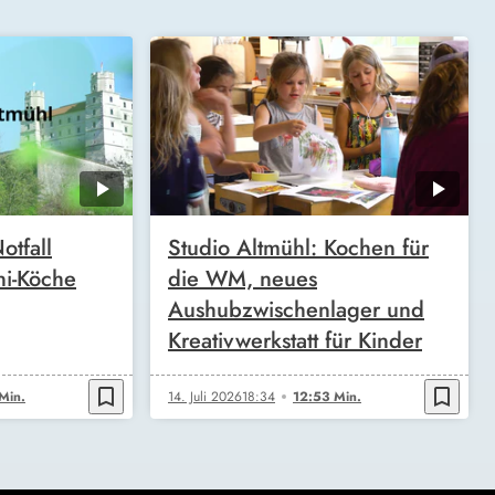
otfall
Studio Altmühl: Kochen für
ni-Köche
die WM, neues
Aushubzwischenlager und
Kreativwerkstatt für Kinder
bookmark_border
bookmark_border
Min.
14. Juli 2026
18:34
12:53 Min.