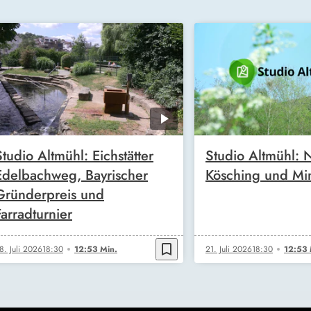
Studio Altmühl: Eichstätter
Studio Altmühl: N
Edelbachweg, Bayrischer
Kösching und Mi
Gründerpreis und
Farradturnier
bookmark_border
8. Juli 2026
18:30
12:53 Min.
21. Juli 2026
18:30
12:53 