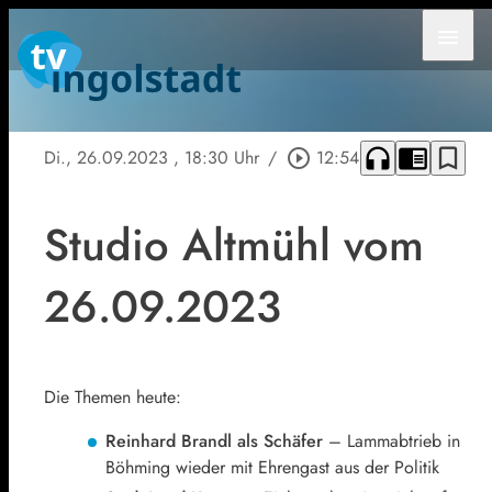
menu
headphones
chrome_reader_mode
bookmark_border
Di., 26.09.2023
, 18:30 Uhr
/
play_circle_outline
12:54
Studio Altmühl vom
26.09.2023
Die Themen heute:
Reinhard Brandl als Schäfer
– Lammabtrieb in
Böhming wieder mit Ehrengast aus der Politik