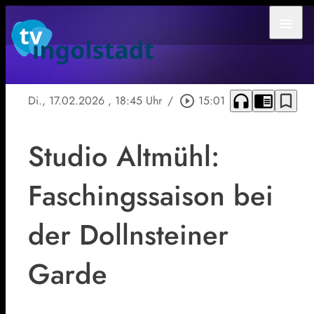
menu
headphones
chrome_reader_mode
bookmark_border
Di., 17.02.2026
, 18:45 Uhr
/
play_circle_outline
15:01
Studio Altmühl:
Faschingssaison bei
der Dollnsteiner
Garde