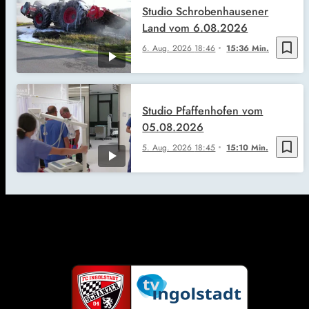
Studio Schrobenhausener
Land vom 6.08.2026
bookmark_border
6. Aug. 2026
18:46
15:36 Min.
Studio Pfaffenhofen vom
05.08.2026
bookmark_border
5. Aug. 2026
18:45
15:10 Min.