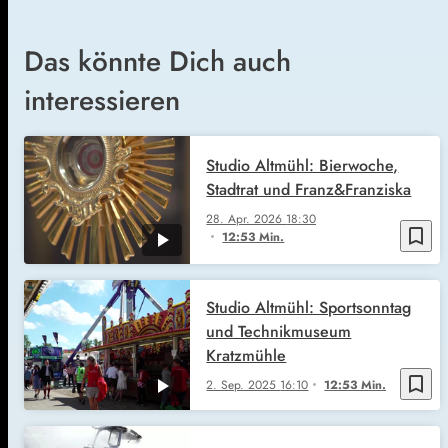
Das könnte Dich auch
interessieren
Studio Altmühl: Bierwoche,
Stadtrat und Franz&Franziska
28. Apr. 2026
18:30
bookmark_border
12:53 Min.
Studio Altmühl: Sportsonntag
und Technikmuseum
Kratzmühle
bookmark_border
2. Sep. 2025
16:10
12:53 Min.