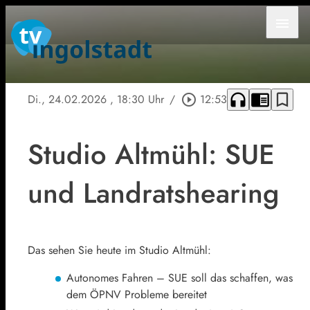
menu
headphones
chrome_reader_mode
bookmark_border
Di., 24.02.2026
, 18:30 Uhr
/
play_circle_outline
12:53
Studio Altmühl: SUE
und Landratshearing
Das sehen Sie heute im Studio Altmühl:
Autonomes Fahren – SUE soll das schaffen, was
dem ÖPNV Probleme bereitet