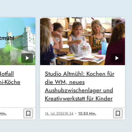
otfall
Studio Altmühl: Kochen für
ni-Köche
die WM, neues
Aushubzwischenlager und
Kreativwerkstatt für Kinder
bookmark_border
bookmark_border
Min.
14. Juli 2026
18:34
12:53 Min.