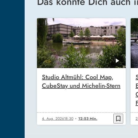
Das könnte Dich auch i
Studio Altmühl: Cool Map,
CubeStay und Michelin-Stern
bookmark_border
4. Aug. 2026
18:30
12:53 Min.
2