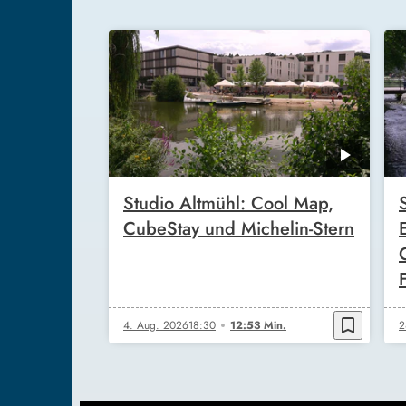
Studio Altmühl: Cool Map,
CubeStay und Michelin-Stern
bookmark_border
4. Aug. 2026
18:30
12:53 Min.
2