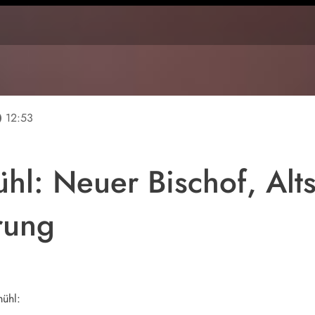
line
12:53
hl: Neuer Bischof, Alts
rung
mühl: