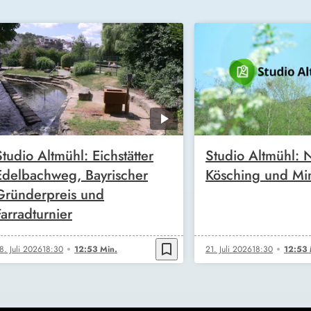
Studio Altmühl: Eichstätter
Studio Altmühl: N
Edelbachweg, Bayrischer
Kösching und Mi
Gründerpreis und
Farradturnier
bookmark_border
8. Juli 2026
18:30
12:53 Min.
21. Juli 2026
18:30
12:53 