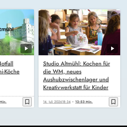
otfall
Studio Altmühl: Kochen für
ni-Köche
die WM, neues
Aushubzwischenlager und
Kreativwerkstatt für Kinder
bookmark_border
bookmark_border
Min.
14. Juli 2026
18:34
12:53 Min.