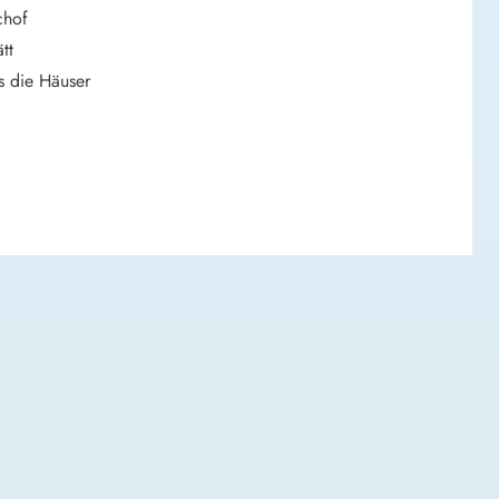
chof
tt
s die Häuser