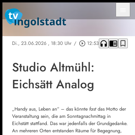
menu
headphones
chrome_reader_mode
bookmark_border
Di., 23.06.2026
, 18:30 Uhr
/
play_circle_outline
12:53
Studio Altmühl:
Eichsätt Analog
„Handy aus, Leben an“ – das könnte
fast
das Motto der
Veranstaltung sein, die am Sonntagnachmittag in
Eichstätt stattfand. Das war jedenfalls der Grundgedanke.
An mehreren Orten entstanden Räume für Begegnung,