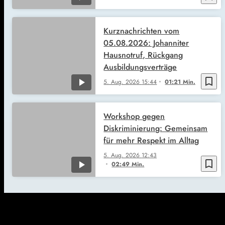
Kurznachrichten vom
05.08.2026: Johanniter
Hausnotruf, Rückgang
Ausbildungsverträge
bookmark_border
5. Aug. 2026
15:44
01:21 Min.
Workshop gegen
Diskriminierung: Gemeinsam
für mehr Respekt im Alltag
5. Aug. 2026
12:43
bookmark_border
02:49 Min.