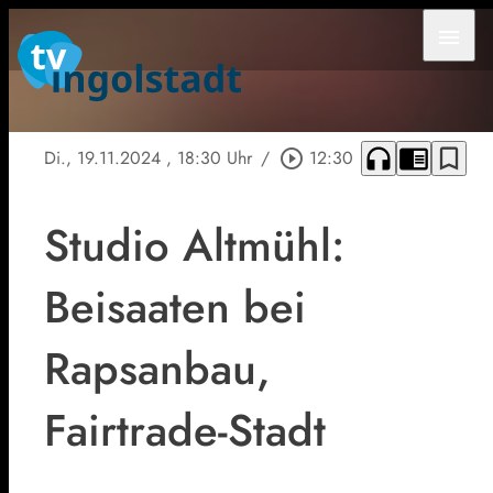
menu
headphones
chrome_reader_mode
bookmark_border
Di., 19.11.2024
, 18:30 Uhr
/
play_circle_outline
12:30
Studio Altmühl:
Beisaaten bei
Rapsanbau,
Fairtrade-Stadt