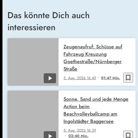
Das könnte Dich auch
interessieren
Zeugenaufruf: Schüsse auf
Fahrzeug Kreuzung
Goethestraße/Nürnberger
Straße
bookmark_border
5. Aug. 2026
16:49
01:47 Min.
Sonne, Sand und jede Menge
Action beim
Beachvolleyballcamp am
Ingolstädter Baggersee
5. Aug. 2026
16:39
bookmark_border
02:40 Min.