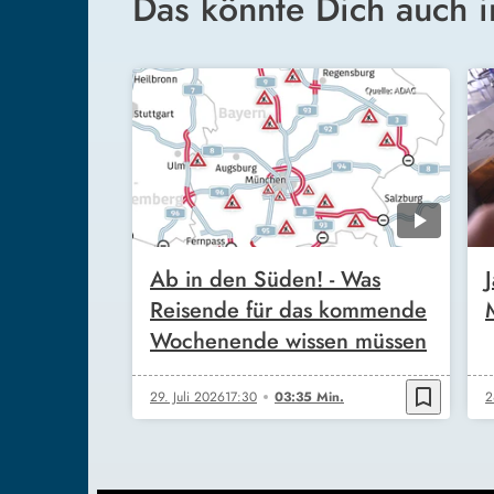
Das könnte Dich auch i
Ab in den Süden! - Was
Reisende für das kommende
Wochenende wissen müssen
bookmark_border
29. Juli 2026
17:30
03:35 Min.
2