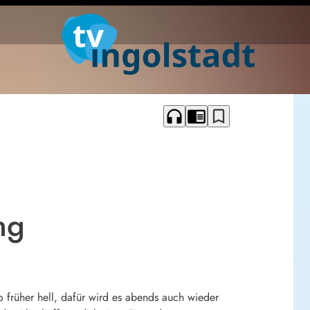
headphones
chrome_reader_mode
bookmark_border
ng
 früher hell, dafür wird es abends auch wieder