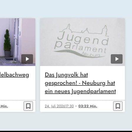
Edelbachweg
Das Jungvolk hat
gesprochen! - Neuburg hat
ein neues Jugendparlament
bookmark_border
bookmark_border
 Min.
24. Juli 2026
17:30
03:22 Min.