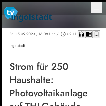
menu
headphones
chrome_reader_mode
bookmark_border
Fr., 15.09.2023
, 16:08 Uhr
/
play_circle_outline
02:11
Ingolstadt
Strom für 250
Haushalte:
Photovoltaikanlage