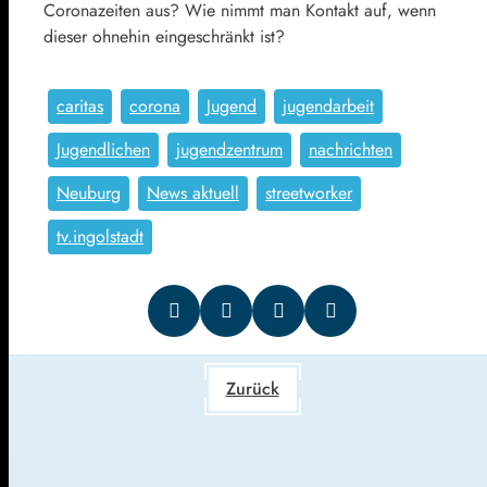
Coronazeiten aus? Wie nimmt man Kontakt auf, wenn
dieser ohnehin eingeschränkt ist?
caritas
corona
Jugend
jugendarbeit
Jugendlichen
jugendzentrum
nachrichten
Neuburg
News aktuell
streetworker
tv.ingolstadt
Zurück