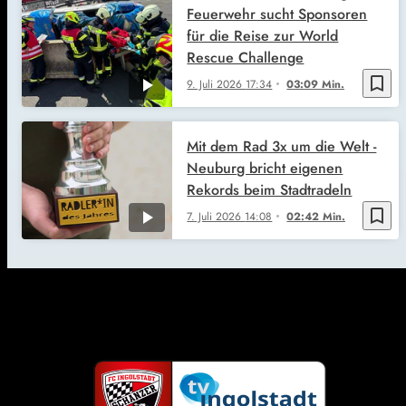
Feuerwehr sucht Sponsoren
für die Reise zur World
Rescue Challenge
bookmark_border
9. Juli 2026
17:34
03:09 Min.
Mit dem Rad 3x um die Welt -
Neuburg bricht eigenen
Rekords beim Stadtradeln
bookmark_border
7. Juli 2026
14:08
02:42 Min.