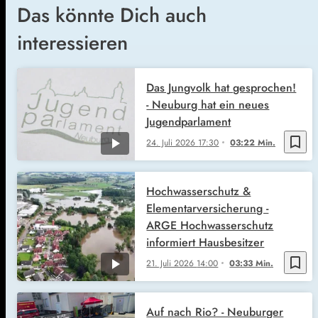
Das könnte Dich auch
interessieren
Das Jungvolk hat gesprochen!
- Neuburg hat ein neues
Jugendparlament
bookmark_border
24. Juli 2026
17:30
03:22 Min.
Hochwasserschutz &
Elementarversicherung -
ARGE Hochwasserschutz
informiert Hausbesitzer
bookmark_border
21. Juli 2026
14:00
03:33 Min.
Auf nach Rio? - Neuburger