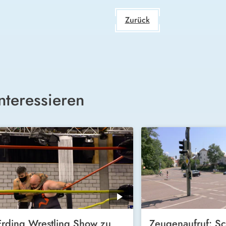
Zurück
nteressieren
Erding Wrestling Show zu
Zeugenaufruf: Sc