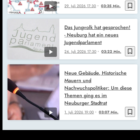
bookmark_border
29. Juli 2026
17:30
03:35 Min.
Das Jungvolk hat gesprochen!
- Neuburg hat ein neues
Jugendparlament
bookmark_border
24. Juli 2026
17:30
03:22 Min.
Neue Gebäude, Historische
Mauern und
Nachwuchspolitiker: Um diese
Themen ging es im
Neuburger Stadtrat
bookmark_border
1. Juli 2026
19:00
03:07 Min.