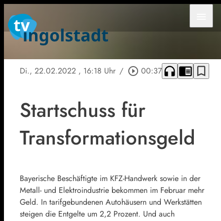
menu
headphones
chrome_reader_mode
bookmark_border
Di., 22.02.2022
, 16:18 Uhr
/
play_circle_outline
00:37
Startschuss für
Transformationsgeld
Bayerische Beschäftigte im KFZ-Handwerk sowie in der
Metall- und Elektroindustrie bekommen im Februar mehr
Geld. In tarifgebundenen Autohäusern und Werkstätten
steigen die Entgelte um 2,2 Prozent. Und auch