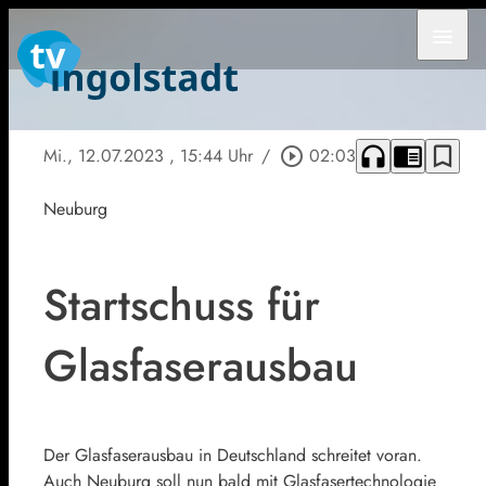
menu
headphones
chrome_reader_mode
bookmark_border
Mi., 12.07.2023
, 15:44 Uhr
/
play_circle_outline
02:03
Neuburg
Startschuss für
Glasfaserausbau
Der Glasfaserausbau in Deutschland schreitet voran.
Auch Neuburg soll nun bald mit Glasfasertechnologie