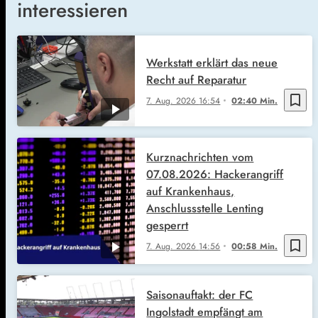
interessieren
Werkstatt erklärt das neue
Recht auf Reparatur
bookmark_border
7. Aug. 2026
16:54
02:40 Min.
Kurznachrichten vom
07.08.2026: Hackerangriff
auf Krankenhaus,
Anschlussstelle Lenting
gesperrt
bookmark_border
7. Aug. 2026
14:56
00:58 Min.
Saisonauftakt: der FC
Ingolstadt empfängt am