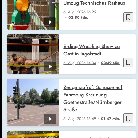
Umzug Technisches Rathaus
6. Aug. 2026
16:25
bookmark_border
02:50 Min.
Erding Wrestling Show zu
Gast in Ingolstadt
bookmark_border
6. Aug. 2026
14:33
03:39 Min.
Zeugenaufruf: Schüsse auf
Fahrzeug Kreuzung
Goethestraße/Nürnberger
Straße
bookmark_border
5. Aug. 2026
16:49
01:47 Min.