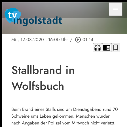
menu
Mi., 12.08.2020
, 16:00 Uhr
/
play_circle_outline
01:14
headphones
chrome_reader_mode
bookmark_border
Stallbrand in
Wolfsbuch
Beim Brand eines Stalls sind am Dienstagabend rund 70
Schweine ums Leben gekommen. Menschen wurden
nach Angaben der Polizei vom Mittwoch nicht verletzt.