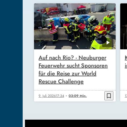
Auf nach Rio? - Neuburger
Feuerwehr sucht Sponsoren
für die Reise zur World
Rescue Challenge
bookmark_border
9. Juli 2026
17:34
03:09 Min.
1