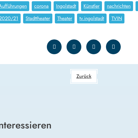
Aufführungen
corona
Ingolstadt
Künstler
nachrichten
 2020/21
Stadttheater
Theater
tv.ingolstadt
TVIN
Zurück
nteressieren