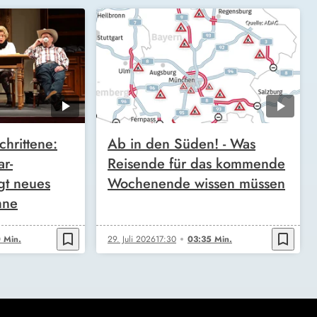
chrittene:
Ab in den Süden! - Was
ar-
Reisende für das kommende
gt neues
Wochenende wissen müssen
hne
bookmark_border
bookmark_border
 Min.
29. Juli 2026
17:30
03:35 Min.