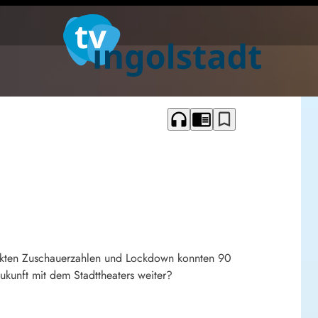
headphones
chrome_reader_mode
bookmark_border
hränkten Zuschauerzahlen und Lockdown konnten 90
kunft mit dem Stadttheaters weiter?