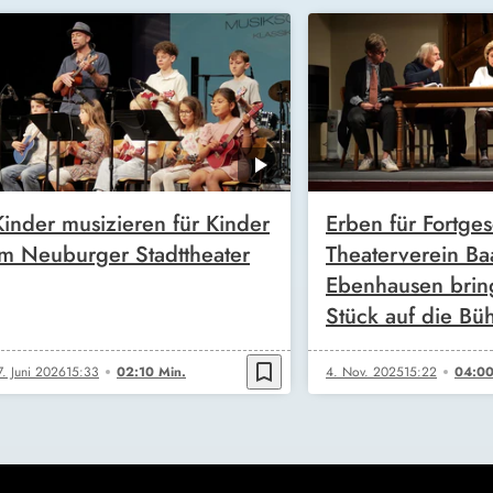
Kinder musizieren für Kinder
Erben für Fortges
im Neuburger Stadttheater
Theaterverein Ba
Ebenhausen brin
Stück auf die Bü
bookmark_border
7. Juni 2026
15:33
02:10 Min.
4. Nov. 2025
15:22
04:00