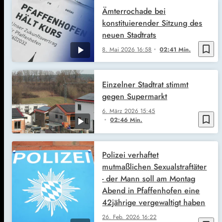
Ämterrochade bei
konstituierender Sitzung des
neuen Stadtrats
bookmark_border
8. Mai 2026
16:58
02:41 Min.
Einzelner Stadtrat stimmt
gegen Supermarkt
6. März 2026
15:45
bookmark_border
02:46 Min.
Polizei verhaftet
mutmaßlichen Sexualstraftäter
- der Mann soll am Montag
Abend in Pfaffenhofen eine
42jährige vergewaltigt haben
26. Feb. 2026
16:22