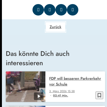
Zurück
Das könnte Dich auch
interessieren
FDP will besseren Parkverkehr
vor Schule
3. März 2026
15:38
bookmark_border
02:41 Min.