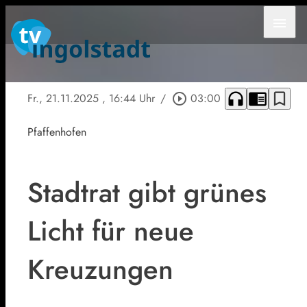
menu
headphones
chrome_reader_mode
bookmark_border
Fr., 21.11.2025
, 16:44 Uhr
/
play_circle_outline
03:00
Pfaffenhofen
Stadtrat gibt grünes
Licht für neue
Kreuzungen