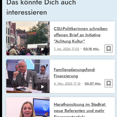
Das könnte Dich auch
interessieren
CSU-Politikerinnen schreiben
offenen Brief an Initiative
"Achtung Kultur"
bookmark_border
7. Jan. 2026
17:03
03:18 Min.
Familienplanungsfond-
Finanzierung
bookmark_border
4. Nov. 2025
17:15
02:57 Min.
Marathonsitzung im Stadtrat:
neue Referenten und mehr
Einsparpotentiale