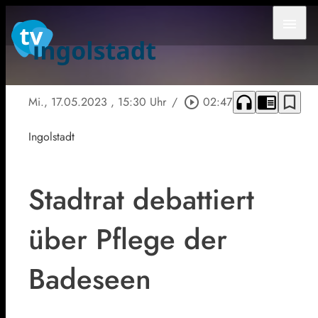
menu
headphones
chrome_reader_mode
bookmark_border
Mi., 17.05.2023
, 15:30 Uhr
/
play_circle_outline
02:47
Ingolstadt
Stadtrat debattiert
über Pflege der
Badeseen