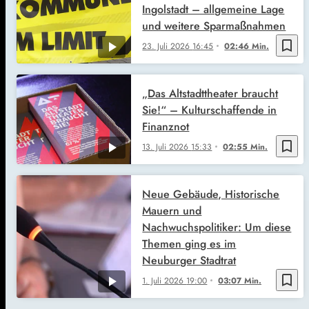
Ingolstadt – allgemeine Lage
und weitere Sparmaßnahmen
bookmark_border
23. Juli 2026
16:45
02:46 Min.
„Das Altstadttheater braucht
Sie!“ – Kulturschaffende in
Finanznot
bookmark_border
13. Juli 2026
15:33
02:55 Min.
Neue Gebäude, Historische
Mauern und
Nachwuchspolitiker: Um diese
Themen ging es im
Neuburger Stadtrat
bookmark_border
1. Juli 2026
19:00
03:07 Min.