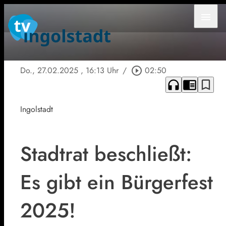
menu
Do., 27.02.2025
, 16:13 Uhr
/
play_circle_outline
02:50
headphones
chrome_reader_mode
bookmark_border
Ingolstadt
Stadtrat beschließt:
Es gibt ein Bürgerfest
2025!