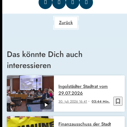
Zurück
Das könnte Dich auch
interessieren
Ingolstädter Stadtrat vom
29.07.2026
bookmark_border
30. Juli 2026
16:41
03:44 Min.
Finanzausschuss der Stadt