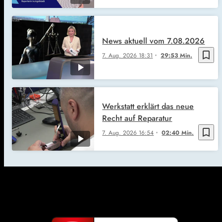
News aktuell vom 7.08.2026
bookmark_border
7. Aug. 2026
18:31
29:53 Min.
Werkstatt erklärt das neue
Recht auf Reparatur
bookmark_border
7. Aug. 2026
16:54
02:40 Min.