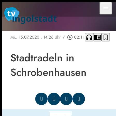
menu
headphones
chrome_reader_mode
bookmark_border
Mi., 15.07.2020
, 14:26 Uhr
/
play_circle_outline
02:11
Stadtradeln in
Schrobenhausen