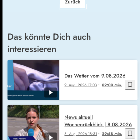
Zurück
Das könnte Dich auch
interessieren
Das Wetter vom 9.08.2026
bookmark_border
9. Aug. 2026
17:03
02:00 Min.
News aktuell
Wochenrückblick | 8.08.2026
bookmark_border
8. Aug. 2026
18:31
29:58 Min.